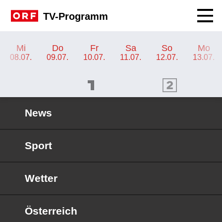
Navig
TV-Programm
TV-Programm ORF 2 Wien
Mi
Do
Fr
Sa
So
Mo
08.07.
09.07.
10.07.
11.07.
12.07.
13.07.
ORF 1 Programm
ORF 2 Programm
OR
News
Sport
Wetter
Österreich