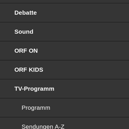
Debatte
Sound
ORF ON
ORF KIDS
TV-Programm
Programm
Sendungen von A bis Z
Sendungen A-Z