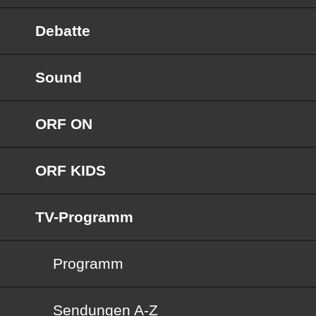
Debatte
Sound
ORF ON
ORF KIDS
TV-Programm
Programm
Sendungen von A bis Z
Sendungen A-Z