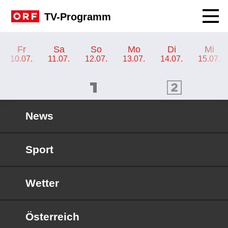
Navig
TV-Programm
TV-Programm ORF 2 Wien
Fr
Sa
So
Mo
Di
Mi
10.07.
11.07.
12.07.
13.07.
14.07.
15.07.
ORF 1 Programm
ORF 2 Programm
OR
News
Sport
Wetter
Österreich