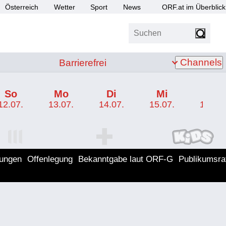
Österreich
Wetter
Sport
News
ORF.at im Überblick
Suchen
bis Z
Barrierefrei
Channels
Barrierefrei
So
Mo
Di
Mi
Do
12.07.
13.07.
14.07.
15.07.
16.07.
I Programm
ORF SPORT+ Programm
ORF KIDS Program
lungen
Offenlegung
Bekanntgabe laut ORF-G
Publikumsra