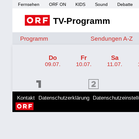
Fernsehen
ORF ON
KIDS
Sound
Debatte
TV-Programm
Sendungen von A 
Programm
Sendungen A-Z
TV-Programm ORF 2 Wien
Do
Fr
Sa
09.07.
10.07.
11.07.
ORF 1 Programm
ORF 2 Programm
ORF II
Kontakt
Datenschutzerklärung
Datenschutzeinstel