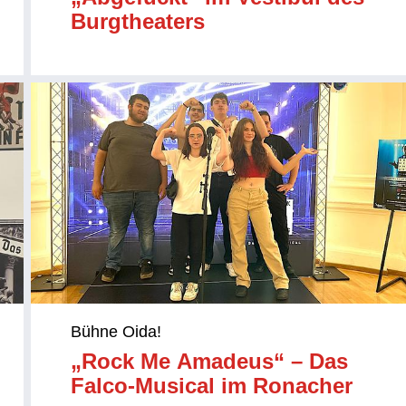
Burgtheaters
Bühne Oida!
„Rock Me Amadeus“ – Das
Falco-Musical im Ronacher