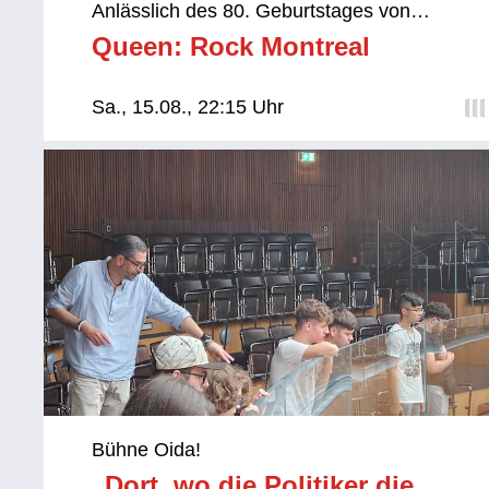
Anlässlich des 80. Geburtstages von
Freddie Mercury am 05.09.:
Queen: Rock Montreal
Sa., 15.08., 22:15 Uhr
Bühne Oida!
„Dort, wo die Politiker die