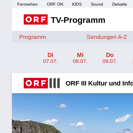
Fernsehen
ORF ON
KIDS
Sound
Debatte
TV-Programm
Sendungen von A 
Programm
Sendungen A-Z
Channel-Frontpage ORF III
Di
Mi
Do
07.07.
08.07.
09.07.
ORF III Kultur und In