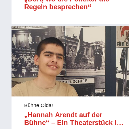
Regeln besprechen“
Bühne Oida!
„Hannah Arendt auf der
Bühne“ – Ein Theaterstück im