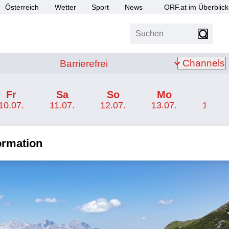
Österreich
Wetter
Sport
News
ORF.at im Überblick
Suchen
bis Z
Barrierefrei
Channels
Barrierefrei
Fr
Sa
So
Mo
Di
10.07.
11.07.
12.07.
13.07.
14.07.
formation