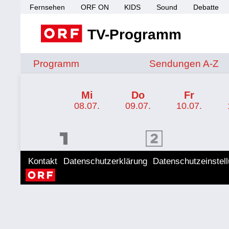
Fernsehen
ORF ON
KIDS
Sound
Debatte
TV-Programm
Sendungen von A 
Programm
Sendungen A-Z
TV-Programm ORF 2 Wien
Mi
Do
Fr
08.07.
09.07.
10.07.
ORF 1 Programm
ORF 2 Programm
ORF II
Kontakt
Datenschutzerklärung
Datenschutzeinstel