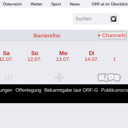
Österreich
Wetter
Sport
News
ORF.at im Überblick
Suchen
bis Z
Barrierefrei
Channels
Barrierefrei
Sa
So
Mo
Di
Mi
11.07.
12.07.
13.07.
14.07.
15.07.
I Programm
ORF SPORT+ Programm
ORF KIDS Program
lungen
Offenlegung
Bekanntgabe laut ORF-G
Publikumsra