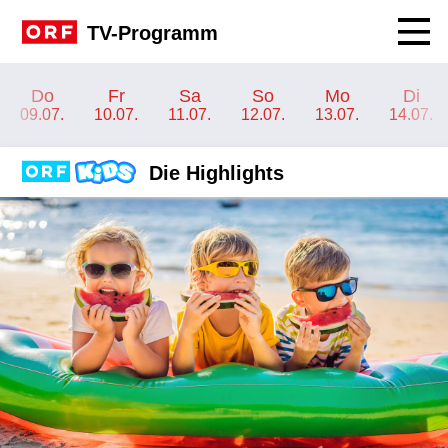
Navig
TV-Programm
Channel-Frontpage ORF KIDS
Do
Fr
Sa
So
Mo
Di
09.07.
10.07.
11.07.
12.07.
13.07.
14.07.
Die Highlights