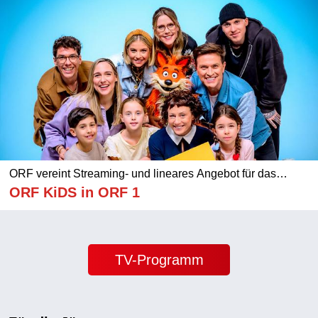
ORF vereint Streaming- und lineares Angebot für das
jüngste Publikum
ORF KiDS in ORF 1
TV-Programm