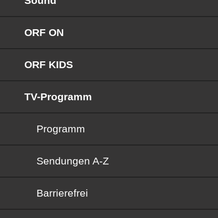
Sound
ORF ON
ORF KIDS
TV-Programm
Programm
Sendungen von A bis Z
Sendungen A-Z
Barrierefrei
Barrierefrei