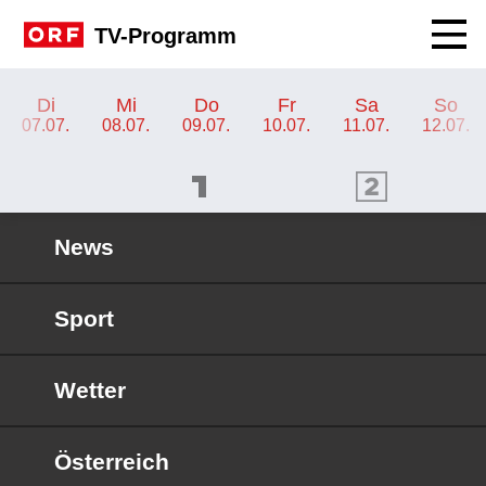
Navig
TV-Programm
TV-Programm ORF 2 Wien
Di
Mi
Do
Fr
Sa
So
07.07.
08.07.
09.07.
10.07.
11.07.
12.07.
ORF 1 Programm
ORF 2 Programm
OR
News
Sport
Wetter
Österreich