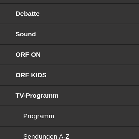
Debatte
Sound
ORF ON
ORF KIDS
TV-Programm
Programm
Sendungen von A bis Z
Sendungen A-Z