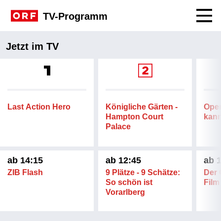
Navig
TV-Programm
TV Frontpage
Jetzt im TV
Programm ORF 1
Programm ORF 2
Progra
Last Action Hero
Königliche Gärten -
Oper
Hampton Court
kan
Palace
ab 14:15
ab 12:45
ab 
ZIB Flash
9 Plätze - 9 Schätze:
Der 
So schön ist
Film
Vorarlberg