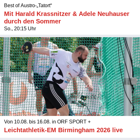
Best of Austro-„Tatort“
Mit Harald Krassnitzer & Adele Neuhauser
durch den Sommer
So., 20:15 Uhr
Von 10.08. bis 16.08. in ORF SPORT +
Leichtathletik-EM Birmingham 2026 live