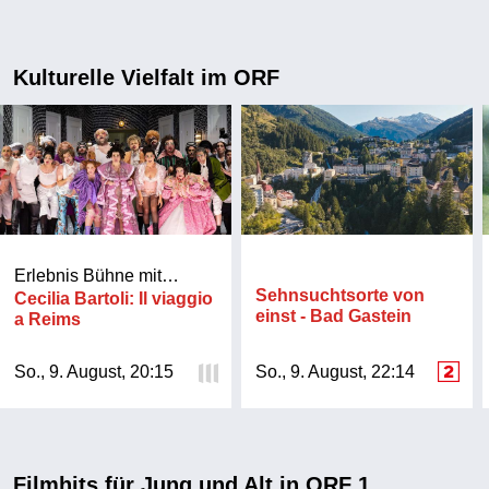
Kulturelle Vielfalt im ORF
Erlebnis Bühne mit
Barbara Rett
Sehnsuchtsorte von
Cecilia Bartoli: Il viaggio
einst - Bad Gastein
a Reims
So., 9. August, 20:15
So., 9. August, 22:14
Filmhits für Jung und Alt in ORF 1