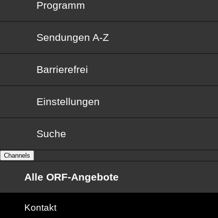
Programm
Sendungen von A bis Z
Sendungen A-Z
Barrierefrei
Barrierefrei
Einstellungen
Suche
Channels
Alle ORF-Angebote
Kontakt