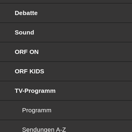
Debatte
Sound
ORF ON
ORF KIDS
TV-Programm
Programm
Sendungen von A bis Z
Sendungen A-Z