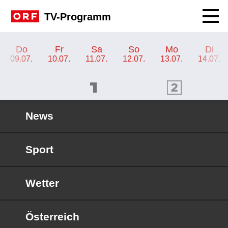
Navig
TV-Programm
TV-Programm ORF 2 Wien
Do
Fr
Sa
So
Mo
Di
09.07.
10.07.
11.07.
12.07.
13.07.
14.07.
ORF 1 Programm
ORF 2 Programm
OR
News
Sport
Wetter
Österreich