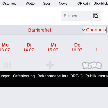
Österreich
Wetter
Sport
News
ORF.at im Überblick
Suchen
bis Z
Barrierefrei
Channels
Barrierefrei
Mo
Di
Mi
Do
Fr
13.07.
14.07.
15.07.
16.07.
17.07.
I Programm
ORF SPORT+ Programm
ORF KIDS Program
lungen
Offenlegung
Bekanntgabe laut ORF-G
Publikumsra