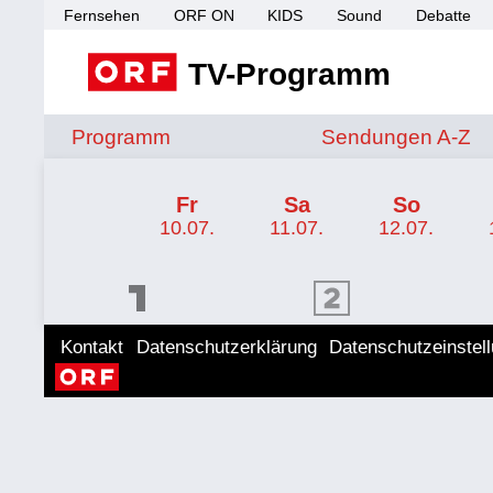
Fernsehen
ORF ON
KIDS
Sound
Debatte
TV-Programm
Sendungen von A 
Programm
Sendungen A-Z
TV-Programm ORF 2 Wien
Fr
Sa
So
10.07.
11.07.
12.07.
ORF 1 Programm
ORF 2 Programm
ORF II
Kontakt
Datenschutzerklärung
Datenschutzeinstel