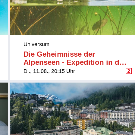
Universum
Die Geheimnisse der
Alpenseen - Expedition in die
Tiefe
Di., 11.08., 20:15 Uhr