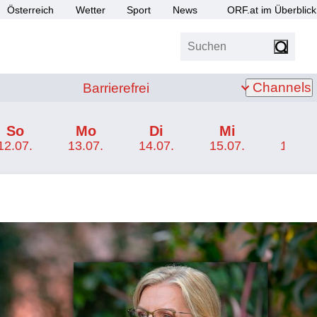
Österreich
Wetter
Sport
News
ORF.at im Überblick
Suchen
bis Z
Barrierefrei
Channels
Barrierefrei
So
Mo
Di
Mi
Do
12.07.
13.07.
14.07.
15.07.
16.07.