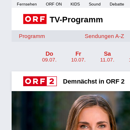
Fernsehen
ORF ON
KIDS
Sound
Debatte
TV-Programm
Sendungen von A 
Programm
Sendungen A-Z
Channel-Frontpage ORF 2
Do
Fr
Sa
09.07.
10.07.
11.07.
Demnächst in ORF 2