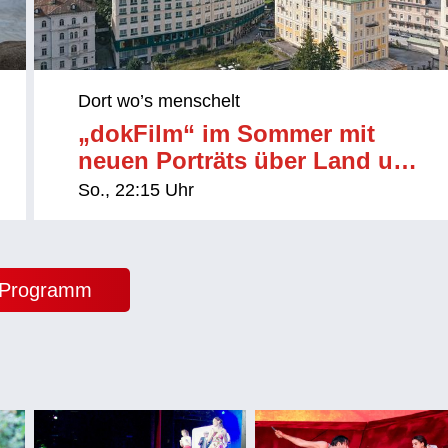
Dort wo’s menschelt
„dokFilm“ im Sommer mit
neuen Porträts über Land und
Leute
So., 22:15 Uhr
-Programm