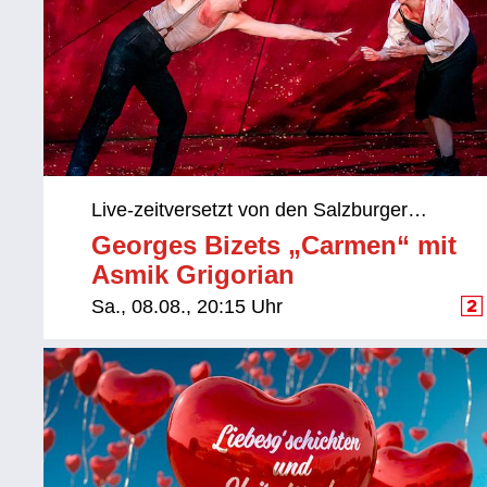
Live-zeitversetzt von den Salzburger
Festspielen
Georges Bizets „Carmen“ mit
Asmik Grigorian
Sa., 08.08., 20:15 Uhr