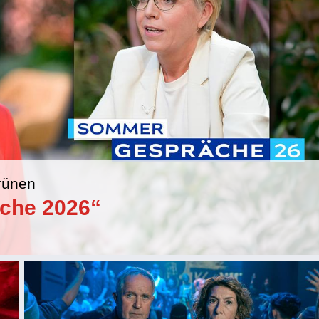
rünen
che 2026“