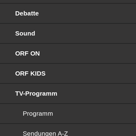
Debatte
Sound
ORF ON
ORF KIDS
TV-Programm
Programm
Sendungen von A bis Z
Sendungen A-Z