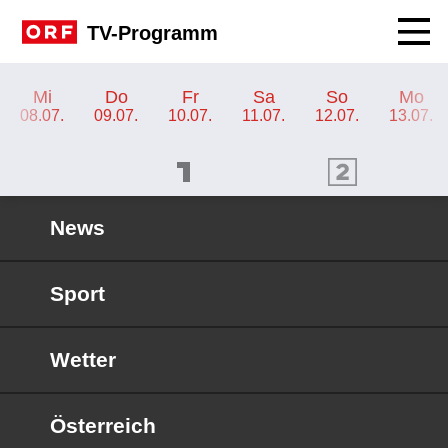
Navig
TV-Programm
TV-Programm ORF 2 Wien
Mi
Do
Fr
Sa
So
Mo
08.07.
09.07.
10.07.
11.07.
12.07.
13.07.
ORF 1 Programm
ORF 2 Programm
OR
News
Sport
Wetter
Österreich