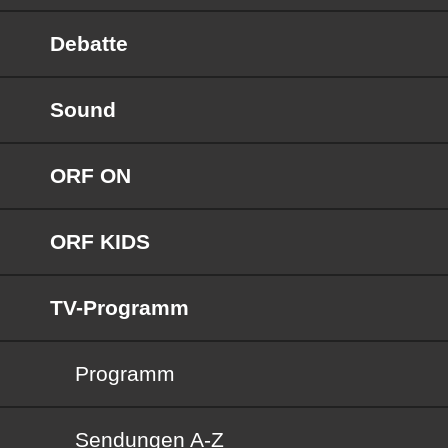
Debatte
Sound
ORF ON
ORF KIDS
TV-Programm
Programm
Sendungen von A bis Z
Sendungen A-Z