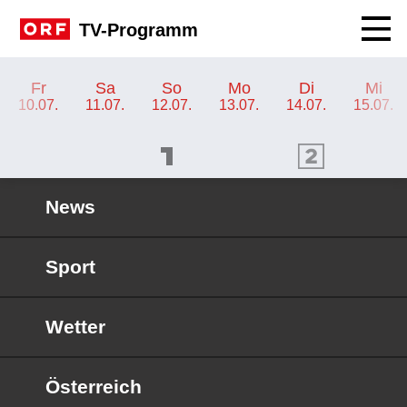
Navig
TV-Programm
TV-Programm ORF 2 Wien
Fr
Sa
So
Mo
Di
Mi
10.07.
11.07.
12.07.
13.07.
14.07.
15.07.
ORF 1 Programm
ORF 2 Programm
OR
News
Sport
Wetter
Österreich