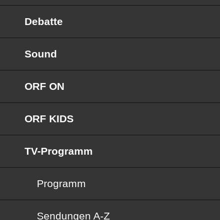
Debatte
Sound
ORF ON
ORF KIDS
TV-Programm
Programm
Sendungen von A bis Z
Sendungen A-Z