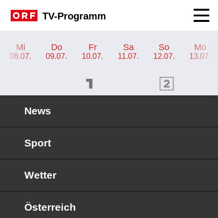
Navig
TV-Programm
TV-Programm ORF 2 Wien
Mi
Do
Fr
Sa
So
Mo
08.07.
09.07.
10.07.
11.07.
12.07.
13.07.
ORF 1 Programm
ORF 2 Programm
OR
News
Sport
Wetter
Österreich