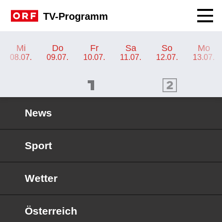
Navig
TV-Programm
TV-Programm ORF 2 Wien
Mi
Do
Fr
Sa
So
Mo
08.07.
09.07.
10.07.
11.07.
12.07.
13.07.
ORF 1 Programm
ORF 2 Programm
OR
News
Sport
Wetter
Österreich