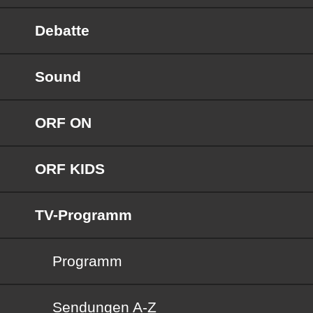
Debatte
Sound
ORF ON
ORF KIDS
TV-Programm
Programm
Sendungen von A bis Z
Sendungen A-Z