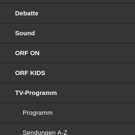
Debatte
Sound
ORF ON
ORF KIDS
TV-Programm
Programm
Sendungen von A bis Z
Sendungen A-Z