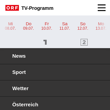
Navig
TV-Programm
TV-Programm ORF 2 Wien
Mi
Do
Fr
Sa
So
Mo
08.07.
09.07.
10.07.
11.07.
12.07.
13.07.
ORF 1 Programm
ORF 2 Programm
OR
News
Sport
Wetter
Österreich