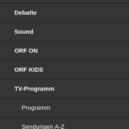
Debatte
Sound
ORF ON
ORF KIDS
TV-Programm
Programm
Sendungen von A bis Z
Sendungen A-Z