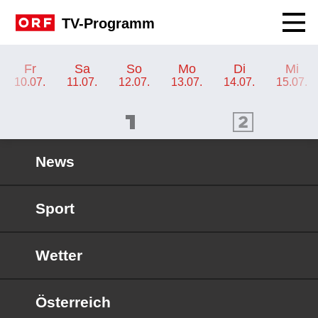
Navig
TV-Programm
TV-Programm ORF III
Fr
Sa
So
Mo
Di
Mi
10.07.
11.07.
12.07.
13.07.
14.07.
15.07.
ORF 1 Programm
ORF 2 Programm
OR
News
Sport
Wetter
Österreich