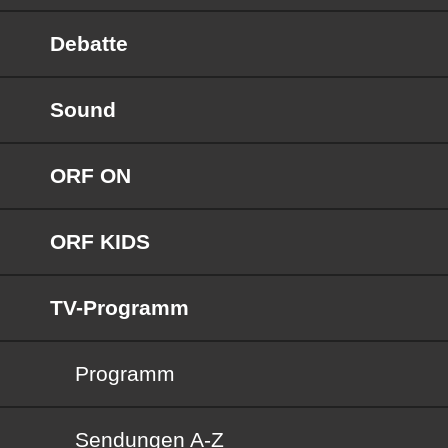
Debatte
Sound
ORF ON
ORF KIDS
TV-Programm
Programm
Sendungen von A bis Z
Sendungen A-Z