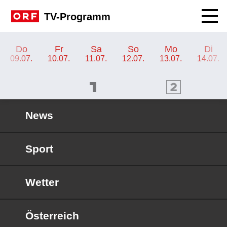
Navig
TV-Programm
TV-Programm ORF 2 Wien
Do
Fr
Sa
So
Mo
Di
09.07.
10.07.
11.07.
12.07.
13.07.
14.07.
ORF 1 Programm
ORF 2 Programm
OR
News
Sport
Wetter
Österreich