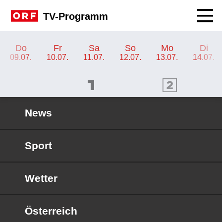
Navig
TV-Programm
TV-Programm ORF III
Do
Fr
Sa
So
Mo
Di
09.07.
10.07.
11.07.
12.07.
13.07.
14.07.
ORF 1 Programm
ORF 2 Programm
OR
News
Sport
Wetter
Österreich