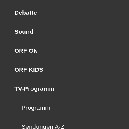
Debatte
Sound
ORF ON
ORF KIDS
TV-Programm
Programm
Sendungen von A bis Z
Sendungen A-Z