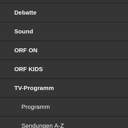
Debatte
Sound
ORF ON
ORF KIDS
TV-Programm
Programm
Sendungen von A bis Z
Sendungen A-Z