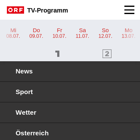
Navig
TV-Programm
TV-Programm ORF 2 Wien
Mi
Do
Fr
Sa
So
Mo
08.07.
09.07.
10.07.
11.07.
12.07.
13.07.
ORF 1 Programm
ORF 2 Programm
OR
News
Sport
Wetter
Österreich