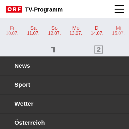
Navig
TV-Programm
TV-Programm ORF 2 Kärnten
Fr
Sa
So
Mo
Di
Mi
10.07.
11.07.
12.07.
13.07.
14.07.
15.07.
ORF 1 Programm
ORF 2 Programm
OR
News
Sport
Wetter
Österreich