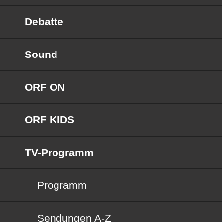
Debatte
Sound
ORF ON
ORF KIDS
TV-Programm
Programm
Sendungen von A bis Z
Sendungen A-Z