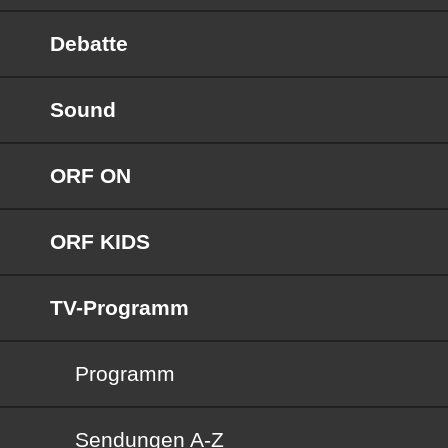
Debatte
Sound
ORF ON
ORF KIDS
TV-Programm
Programm
Sendungen von A bis Z
Sendungen A-Z