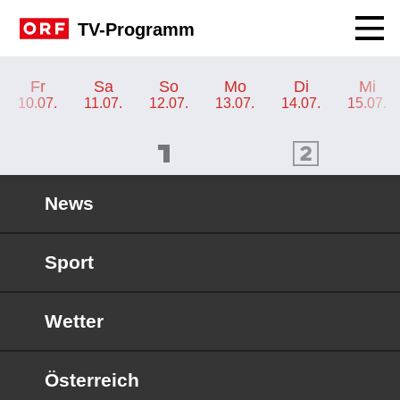
Navig
TV-Programm
TV-Programm ORF 2 Kärnten
Fr
Sa
So
Mo
Di
Mi
10.07.
11.07.
12.07.
13.07.
14.07.
15.07.
ORF 1 Programm
ORF 2 Programm
OR
News
Sport
Wetter
Österreich