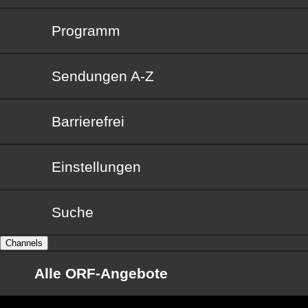
Programm
Sendungen von A bis Z
Sendungen A-Z
Barrierefrei
Barrierefrei
Einstellungen
Suche
Channels
Alle ORF-Angebote