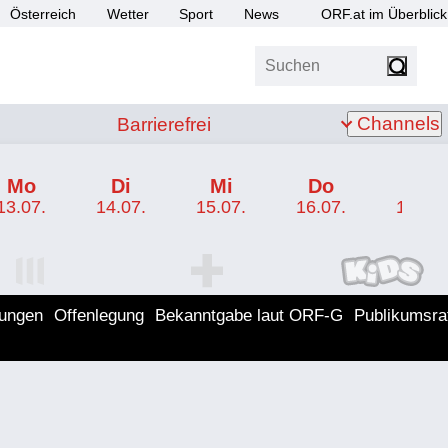
Österreich
Wetter
Sport
News
ORF.at im Überblick
Suchen
bis Z
Barrierefrei
Channels
Barrierefrei
Mo
Di
Mi
Do
Fr
13.07.
14.07.
15.07.
16.07.
17.07.
I Programm
ORF SPORT+ Programm
ORF KIDS Program
lungen
Offenlegung
Bekanntgabe laut ORF-G
Publikumsra