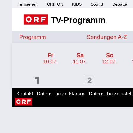
Fernsehen
ORF ON
KIDS
Sound
Debatte
TV-Programm
Sendungen von A 
Programm
Sendungen A-Z
TV-Programm ORF 2 Kärnten
Fr
Sa
So
10.07.
11.07.
12.07.
ORF 1 Programm
ORF 2 Programm
ORF II
Kontakt
Datenschutzerklärung
Datenschutzeinstel