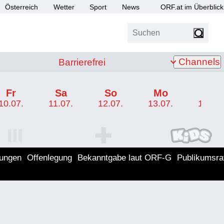
Österreich
Wetter
Sport
News
ORF.at im Überblick
Suchen
bis Z
Barrierefrei
Channels
Barrierefrei
Fr
Sa
So
Mo
Di
10.07.
11.07.
12.07.
13.07.
14.07.
I Programm
ORF SPORT+ Programm
ORF KIDS Program
lungen
Offenlegung
Bekanntgabe laut ORF-G
Publikumsra