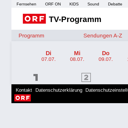
Fernsehen
ORF ON
KIDS
Sound
Debatte
TV-Programm
Sendungen von A 
Programm
Sendungen A-Z
TV-Programm ORF SPORT+
Di
Mi
Do
07.07.
08.07.
09.07.
ORF 1 Programm
ORF 2 Programm
ORF II
Kontakt
Datenschutzerklärung
Datenschutzeinstel