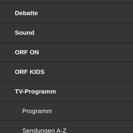
Debatte
Sound
ORF ON
ORF KIDS
TV-Programm
Programm
Sendungen von A bis Z
Sendungen A-Z