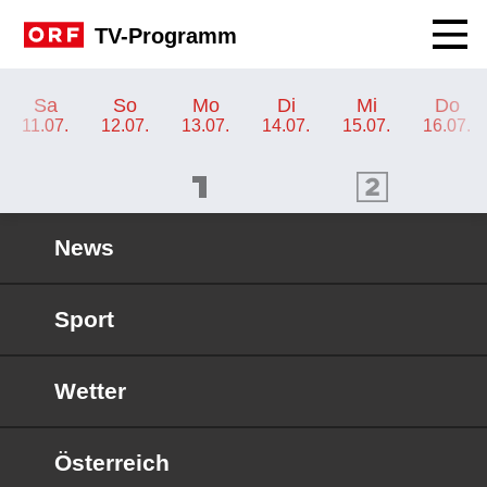
Navig
TV-Programm
TV-Programm ORF 2 Kärnten
Sa
So
Mo
Di
Mi
Do
11.07.
12.07.
13.07.
14.07.
15.07.
16.07.
ORF 1 Programm
ORF 2 Programm
OR
News
Sport
Wetter
Österreich