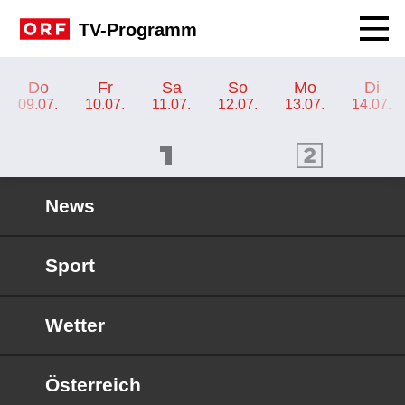
Navig
TV-Programm
TV-Programm ORF 2 Kärnten
Do
Fr
Sa
So
Mo
Di
09.07.
10.07.
11.07.
12.07.
13.07.
14.07.
ORF 1 Programm
ORF 2 Programm
OR
News
Sport
Wetter
Österreich