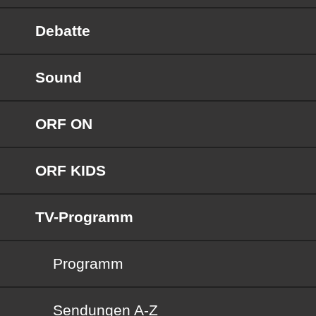
Debatte
Sound
ORF ON
ORF KIDS
TV-Programm
Programm
Sendungen von A bis Z
Sendungen A-Z