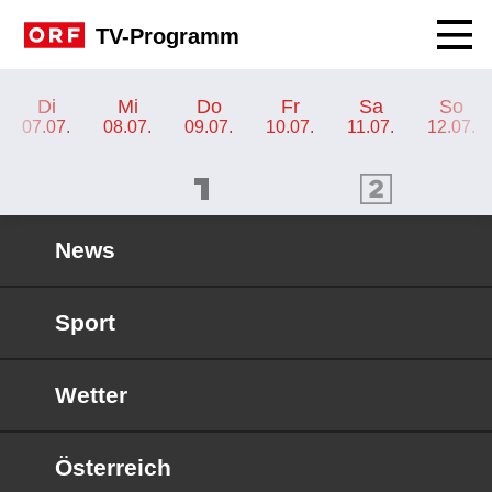
Navig
TV-Programm
TV-Programm ORF 2 Kärnten
Di
Mi
Do
Fr
Sa
So
07.07.
08.07.
09.07.
10.07.
11.07.
12.07.
ORF 1 Programm
ORF 2 Programm
OR
News
Sport
Wetter
Österreich