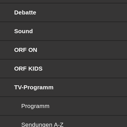
Debatte
Sound
ORF ON
ORF KIDS
TV-Programm
Programm
Sendungen von A bis Z
Sendungen A-Z