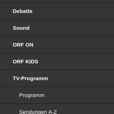
Debatte
Sound
ORF ON
ORF KIDS
TV-Programm
Programm
Sendungen von A bis Z
Sendungen A-Z