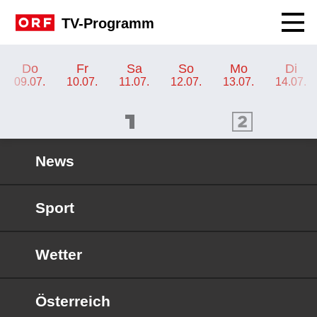
Navig
TV-Programm
TV-Programm ORF KIDS
Do
Fr
Sa
So
Mo
Di
09.07.
10.07.
11.07.
12.07.
13.07.
14.07.
ORF 1 Programm
ORF 2 Programm
OR
News
Sport
Wetter
Österreich