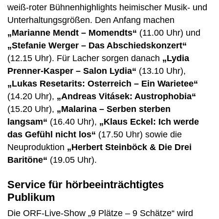
weiß-roter Bühnenhighlights heimischer Musik- und
Unterhaltungsgrößen. Den Anfang machen
„Marianne Mendt – Momendts“
(11.00 Uhr) und
„Stefanie Werger – Das Abschiedskonzert“
(12.15 Uhr). Für Lacher sorgen danach
„Lydia
Prenner-Kasper – Salon Lydia“
(13.10 Uhr),
„Lukas Resetarits: Osterreich – Ein Warietee“
(14.20 Uhr),
„Andreas Vitásek: Austrophobia“
(15.20 Uhr),
„Malarina – Serben sterben
langsam“
(16.40 Uhr),
„Klaus Eckel: Ich werde
das Gefühl nicht los“
(17.50 Uhr) sowie die
Neuproduktion
„Herbert Steinböck & Die Drei
Baritöne“
(19.05 Uhr).
Service für hörbeeinträchtigtes
Publikum
Die ORF-Live-Show „9 Plätze – 9 Schätze“ wird