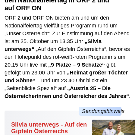
den Nationalfeiertag in ORF 2 und
auf ORF ON
ORF 2 und ORF ON bieten am und um den
Nationalfeiertag vielfältiges Programm rund um
„Unser Österreich“: Zur Einstimmung auf den Abend
ist am 25. Oktober um 13.35 Uhr
„Silvia
unterwegs“
„Auf den Gipfeln Österreichs“, bevor es
den Höhepunkt des rot-weiß-roten Programms um
20.15 Uhr live mit
„9 Plätze – 9 Schätze“
gibt,
gefolgt um 23.00 Uhr von
„Heimat großer Töchter
und Söhne“
– und um 23.40 Uhr blickt ein
„Seitenblicke Spezial“ auf
„Austria 25 – Die
Österreicherinnen und Österreicher des Jahres“
.
Silvia unterwegs - Auf den
Gipfeln Österreichs