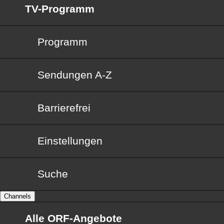
TV-Programm
Programm
Sendungen von A bis Z
Sendungen A-Z
Barrierefrei
Barrierefrei
Einstellungen
Suche
Channels
Alle ORF-Angebote