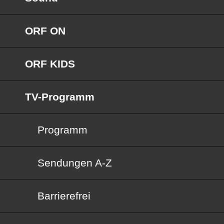
ORF ON
ORF KIDS
TV-Programm
Programm
Sendungen von A bis Z
Sendungen A-Z
Barrierefrei
Barrierefrei