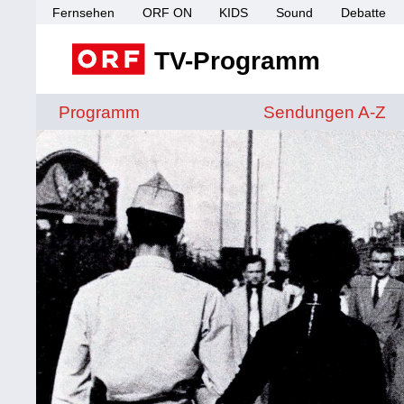
Fernsehen
ORF ON
KIDS
Sound
Debatte
TV-Programm
Sendungen von A 
Programm
Sendungen A-Z