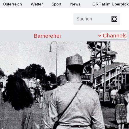
Österreich
Wetter
Sport
News
ORF.at im Überblick
Suchen
bis Z
Barrierefrei
Channels
Barrierefrei