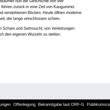
schbaumer nun die Geschichte von vier
n führen zurück in eine Zeit von Kaugummis
und verstohlenen Blicken. Heute öffnen moderne
it, die lange verschlossen schien.
von Scham und Sehnsucht, von Verletzungen
ch den eigenen Wurzeln zu stellen.
lungen
Offenlegung
Bekanntgabe laut ORF-G
Publikumsra