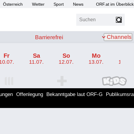
Österreich
Wetter
Sport
News
ORF.at im Überblick
Suchen
bis Z
Barrierefrei
Channels
Barrierefrei
Fr
Sa
So
Mo
Di
10.07.
11.07.
12.07.
13.07.
14.07.
I Programm
ORF SPORT+ Programm
ORF KIDS Program
lungen
Offenlegung
Bekanntgabe laut ORF-G
Publikumsra