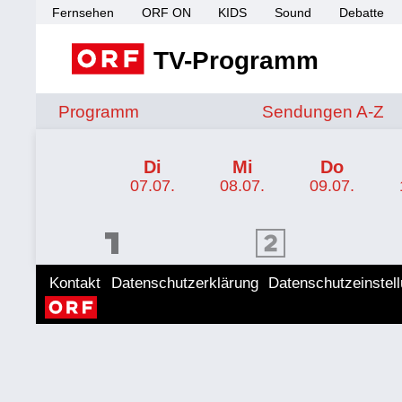
Fernsehen
ORF ON
KIDS
Sound
Debatte
TV-Programm
Sendungen von A 
Programm
Sendungen A-Z
TV-Programm ORF 2 Wien
Di
Mi
Do
07.07.
08.07.
09.07.
ORF 1 Programm
ORF 2 Programm
ORF II
Kontakt
Datenschutzerklärung
Datenschutzeinstel