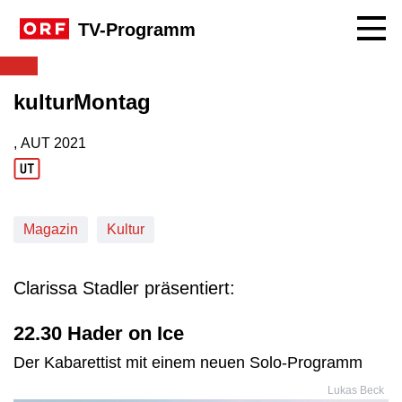
Navig
TV-Programm
kulturMontag
, AUT
2021
Produktionsland: AUT
Produktionsjahr: 2021
Magazin
Kultur
Clarissa Stadler präsentiert:
22.30 Hader on Ice
Der Kabarettist mit einem neuen Solo-Programm
Lukas Beck