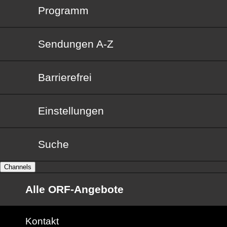
Programm
Sendungen von A bis Z
Sendungen A-Z
Barrierefrei
Barrierefrei
Einstellungen
Suche
Channels
Alle ORF-Angebote
Kontakt