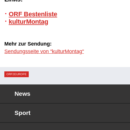
ORF Bestenliste
kulturMontag
Mehr zur Sendung:
Sendungsseite von "kulturMontag"
ORF2EUROPE
News
Sport