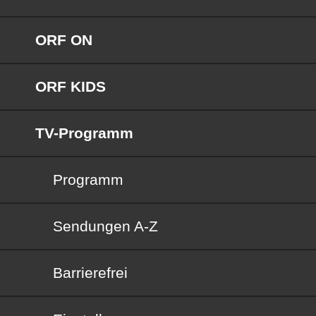
ORF ON
ORF KIDS
TV-Programm
Programm
Sendungen von A bis Z
Sendungen A-Z
Barrierefrei
Barrierefrei