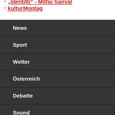
„Identitti“ - Mithu Sanyal
kulturMontag
News
Sport
Wetter
Österreich
Debatte
Sound