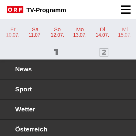
Navig
TV-Programm
TV-Programm ORF 2 Kärnten
Fr
Sa
So
Mo
Di
Mi
10.07.
11.07.
12.07.
13.07.
14.07.
15.07.
ORF 1 Programm
ORF 2 Programm
OR
News
Sport
Wetter
Österreich