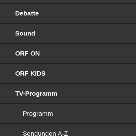
Debatte
Sound
ORF ON
ORF KIDS
TV-Programm
Programm
Sendungen von A bis Z
Sendungen A-Z