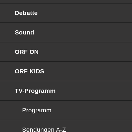
Debatte
Sound
ORF ON
ORF KIDS
TV-Programm
Programm
Sendungen von A bis Z
Sendungen A-Z