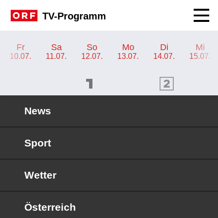
Navig
TV-Programm
TV-Programm ORF 2 Kärnten
Fr
Sa
So
Mo
Di
Mi
10.07.
11.07.
12.07.
13.07.
14.07.
15.07.
ORF 1 Programm
ORF 2 Programm
OR
News
Sport
Wetter
Österreich