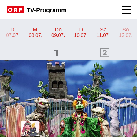
Navig
TV-Programm
TV-Programm ORF KIDS
Di
Mi
Do
Fr
Sa
So
07.07.
08.07.
09.07.
10.07.
11.07.
12.07.
ORF 1 Programm
ORF 2 Programm
OR