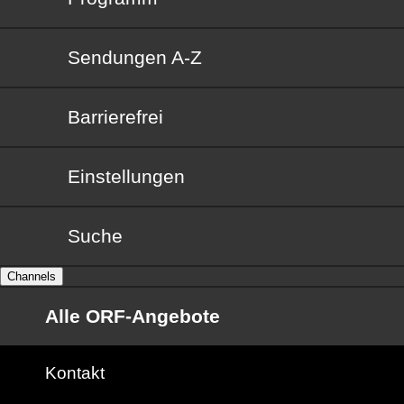
Sendungen von A bis Z
Sendungen A-Z
Barrierefrei
Barrierefrei
Einstellungen
Suche
Channels
Alle ORF-Angebote
Kontakt