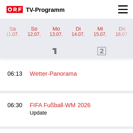
Navig
TV-Programm
TV-Programm ORF 2
Sa
So
Mo
Di
Mi
Do
11.07.
12.07.
13.07.
14.07.
15.07.
16.07.
ORF 1 Programm
ORF 2 Programm
OR
06:13
Wetter-Panorama
06:30
FIFA Fußball-WM 2026
Update