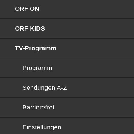
ORF ON
ORF KIDS
TV-Programm
Programm
Sendungen von A bis Z
Sendungen A-Z
Barrierefrei
Barrierefrei
Einstellungen