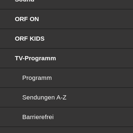
ORF ON
ORF KIDS
TV-Programm
Programm
Sendungen von A bis Z
Sendungen A-Z
Barrierefrei
Barrierefrei