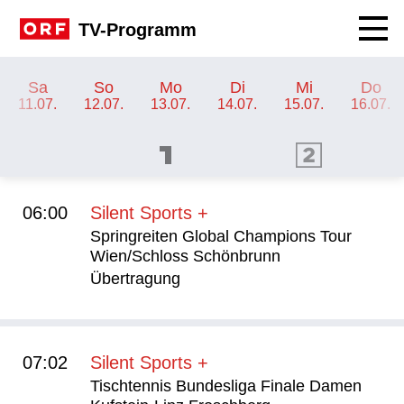
Navig
TV-Programm
TV-Programm ORF SPORT+
Sa
So
Mo
Di
Mi
Do
11.07.
12.07.
13.07.
14.07.
15.07.
16.07.
ORF 1 Programm
ORF 2 Programm
OR
06:00
Silent Sports +
Springreiten Global Champions Tour
Wien/Schloss Schönbrunn
Übertragung
07:02
Silent Sports +
Tischtennis Bundesliga Finale Damen