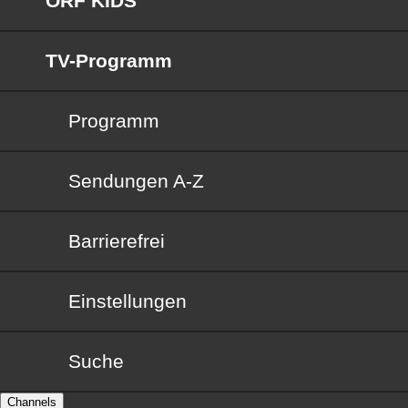
ORF KIDS
TV-Programm
Programm
Sendungen von A bis Z
Sendungen A-Z
Barrierefrei
Barrierefrei
Einstellungen
Suche
Channels