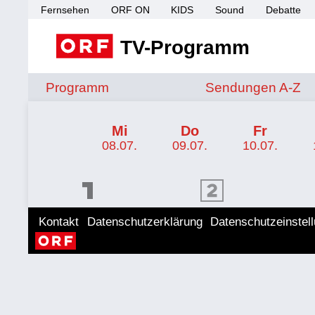
Fernsehen
ORF ON
KIDS
Sound
Debatte
TV-Programm
Sendungen von A 
Programm
Sendungen A-Z
TV-Programm ORF 1
Mi
Do
Fr
08.07.
09.07.
10.07.
ORF 1 Programm
ORF 2 Programm
ORF II
Kontakt
Datenschutzerklärung
Datenschutzeinstel