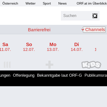
Österreich
Wetter
Sport
News
ORF.at im Überblick
Suchen
bis Z
Barrierefrei
Channels
Barrierefrei
Sa
So
Mo
Di
Mi
11.07.
12.07.
13.07.
14.07.
15.07.
I Programm
ORF SPORT+ Programm
ORF KIDS Program
lungen
Offenlegung
Bekanntgabe laut ORF-G
Publikumsra