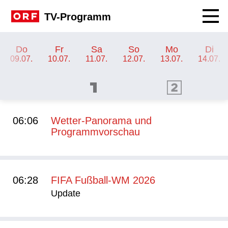
Navig
TV-Programm
TV-Programm ORF 2
Do
Fr
Sa
So
Mo
Di
09.07.
10.07.
11.07.
12.07.
13.07.
14.07.
ORF 1 Programm
ORF 2 Programm
OR
06:06
Wetter-Panorama und
Programmvorschau
06:28
FIFA Fußball-WM 2026
Update