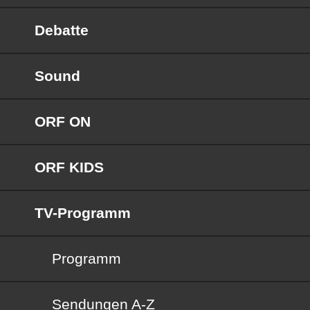
Debatte
Sound
ORF ON
ORF KIDS
TV-Programm
Programm
Sendungen von A bis Z
Sendungen A-Z