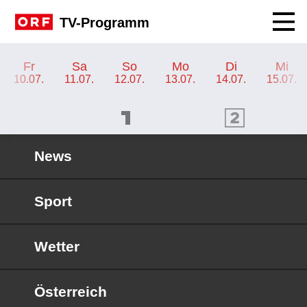
Navig
TV-Programm
TV-Programm ORF 2 Burgenland
Fr
Sa
So
Mo
Di
Mi
10.07.
11.07.
12.07.
13.07.
14.07.
15.07.
ORF 1 Programm
ORF 2 Programm
OR
News
Sport
Wetter
Österreich