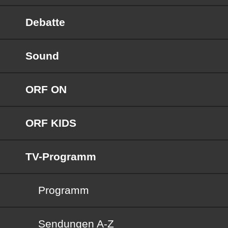
Debatte
Sound
ORF ON
ORF KIDS
TV-Programm
Programm
Sendungen von A bis Z
Sendungen A-Z