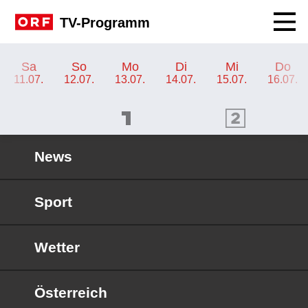
Navig
TV-Programm
TV-Programm ORF 2 Burgenland
Sa
So
Mo
Di
Mi
Do
11.07.
12.07.
13.07.
14.07.
15.07.
16.07.
ORF 1 Programm
ORF 2 Programm
OR
News
Sport
Wetter
Österreich