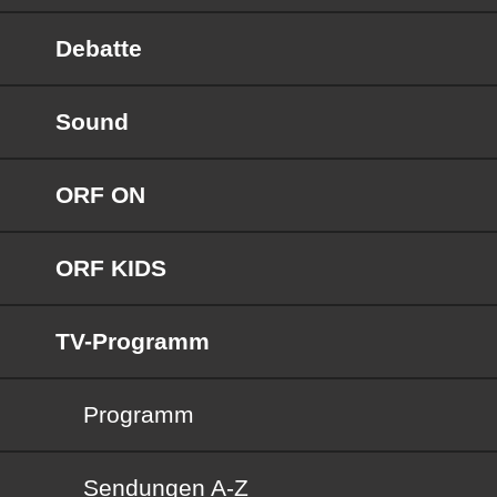
Debatte
Sound
ORF ON
ORF KIDS
TV-Programm
Programm
Sendungen von A bis Z
Sendungen A-Z