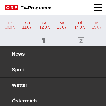
Navig
TV-Programm
TV-Programm ORF 2 Burgenland
Fr
Sa
So
Mo
Di
Mi
10.07.
11.07.
12.07.
13.07.
14.07.
15.07.
ORF 1 Programm
ORF 2 Programm
OR
News
Sport
Wetter
Österreich