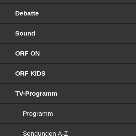
Debatte
Sound
ORF ON
ORF KIDS
TV-Programm
Programm
Sendungen von A bis Z
Sendungen A-Z