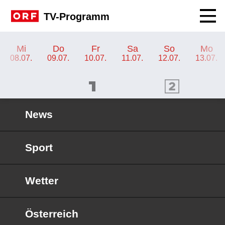
Navig
TV-Programm
TV-Programm ORF 2 Burgenland
Mi
Do
Fr
Sa
So
Mo
08.07.
09.07.
10.07.
11.07.
12.07.
13.07.
ORF 1 Programm
ORF 2 Programm
OR
News
Sport
Wetter
Österreich