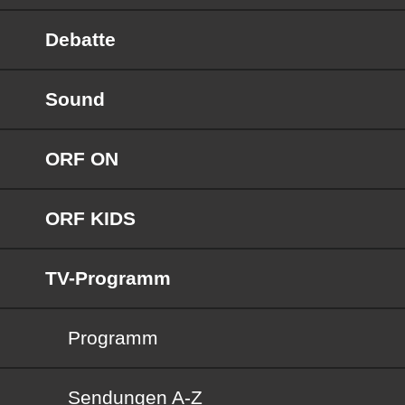
Debatte
Sound
ORF ON
ORF KIDS
TV-Programm
Programm
Sendungen von A bis Z
Sendungen A-Z