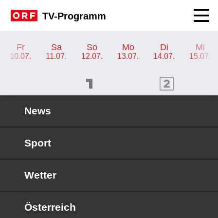
Navig
TV-Programm
TV-Programm ORF 2 Burgenland
Fr
Sa
So
Mo
Di
Mi
10.07.
11.07.
12.07.
13.07.
14.07.
15.07.
ORF 1 Programm
ORF 2 Programm
OR
News
Sport
Wetter
Österreich