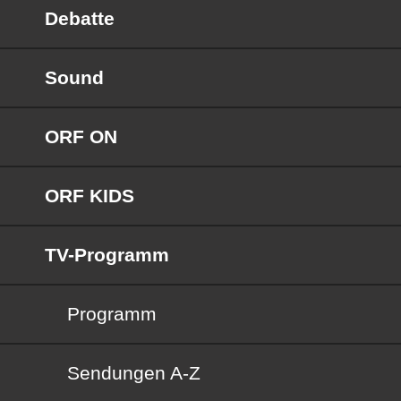
Debatte
Sound
ORF ON
ORF KIDS
TV-Programm
Programm
Sendungen von A bis Z
Sendungen A-Z