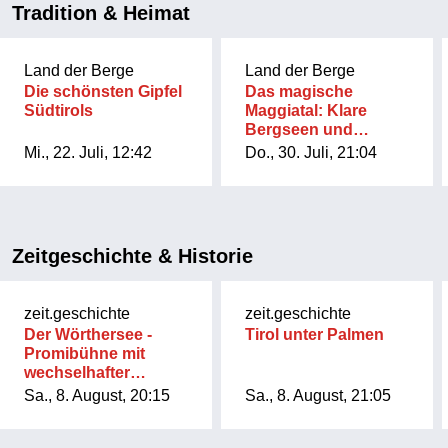
Tradition & Heimat
Land der Berge
Land der Berge
Die schönsten Gipfel
Das magische
Südtirols
Maggiatal: Klare
Bergseen und
majestätische Gipfel
Mi., 22. Juli, 12:42
Do., 30. Juli, 21:04
Zeitgeschichte & Historie
zeit.geschichte
zeit.geschichte
Der Wörthersee -
Tirol unter Palmen
Promibühne mit
wechselhafter
Geschichte
Sa., 8. August, 20:15
Sa., 8. August, 21:05