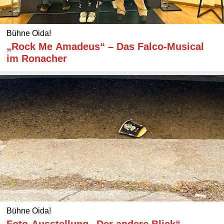
Bühne Oida!
„Rock Me Amadeus“ – Das Falco-Musical
im Ronacher
Bühne Oida!
Foto-Ausstellung „Der andere Blick“